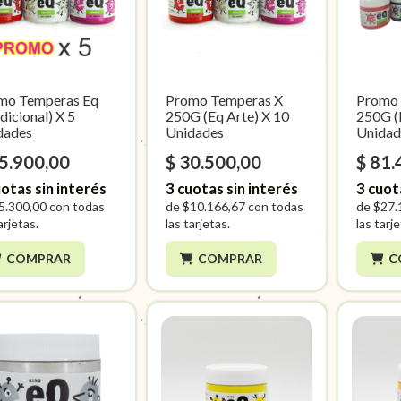
mo Temperas Eq
Promo Temperas X
Promo 
dicional) X 5
250G (Eq Arte) X 10
250G (
dades
Unidades
Unidad
15.900,00
$ 30.500,00
$ 81.
otas sin interés
3
cuotas sin interés
3
cuot
5.300,00
con todas
de
$10.166,67
con todas
de
$27.
arjetas.
las tarjetas.
las tarj
COMPRAR
COMPRAR
C