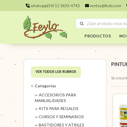
whatsapp(54) 11 3633-4743
ventas@feylo.com
PRODUCTOS
NO
PINTU
VER TODOS LOS RUBROS
Se encon
Categorías
ACCESORIOS PARA
MANUALIDADES
AROS DE MIMBRE
KITS PARA REGALOS
CARACOLES. FLORES Y
KITS
CURSOS Y SEMINARIOS
FRUTOS SECOS
TALLERES
BASTIDORES Y ATRILES