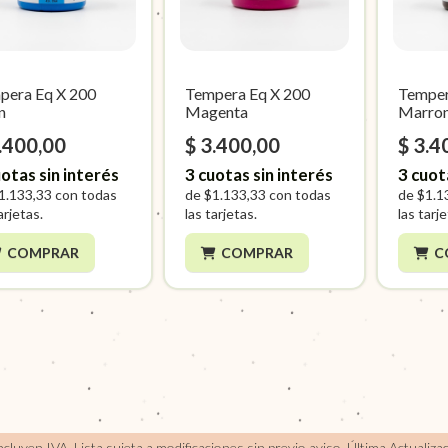
pera Eq X 200
Tempera Eq X 200
Temper
n
Magenta
Marro
.400,00
$ 3.400,00
$ 3.4
otas sin interés
3
cuotas sin interés
3
cuot
1.133,33
con todas
de
$1.133,33
con todas
de
$1.1
arjetas.
las tarjetas.
las tarj
COMPRAR
COMPRAR
C
incluyen IVA, Lista sujeta a modificaciones sin previo aviso.
Última Actualiza