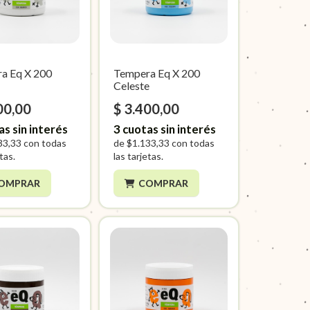
a Eq X 200
Tempera Eq X 200
Celeste
00,00
$ 3.400,00
as sin interés
3
cuotas sin interés
33,33
con todas
de
$1.133,33
con todas
etas.
las tarjetas.
OMPRAR
COMPRAR