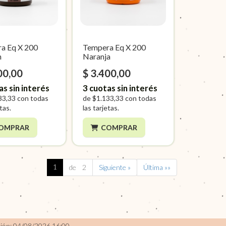
a Eq X 200
Tempera Eq X 200
n
Naranja
00,00
$ 3.400,00
as sin interés
3
cuotas sin interés
33,33
con todas
de
$1.133,33
con todas
etas.
las tarjetas.
OMPRAR
COMPRAR
1
de 2
Siguiente »
Última »»
ción: 04/08/2026 16:00