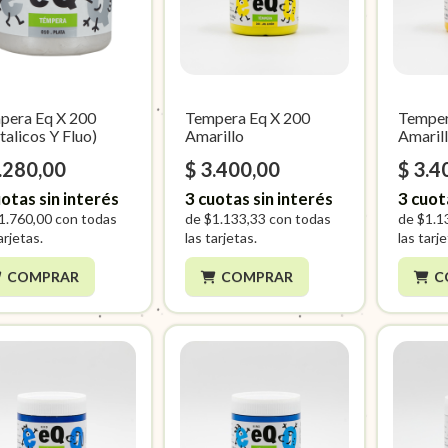
pera Eq X 200
Tempera Eq X 200
Temper
alicos Y Fluo)
Amarillo
Amaril
.280,00
$ 3.400,00
$ 3.4
otas sin interés
3
cuotas sin interés
3
cuot
1.760,00
con todas
de
$1.133,33
con todas
de
$1.1
arjetas.
las tarjetas.
las tarj
COMPRAR
COMPRAR
C