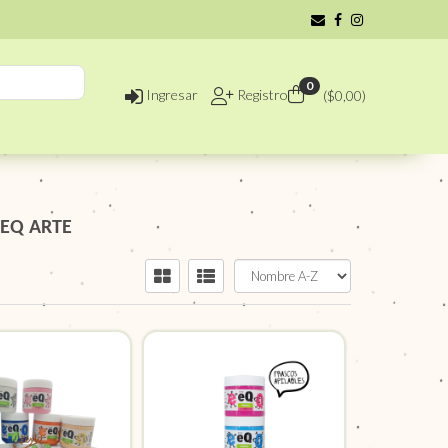
0
Ingresar
Registro
($
0,00
)
EQ ARTE