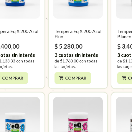
pera Eq X 200 Azul
Tempera Eq X 200 Azul
Temper
Fluo
Blanco
.400,00
$ 5.280,00
$ 3.4
otas sin interés
3
cuotas sin interés
3
cuot
1.133,33
con todas
de
$1.760,00
con todas
de
$1.1
arjetas.
las tarjetas.
las tarj
COMPRAR
COMPRAR
C