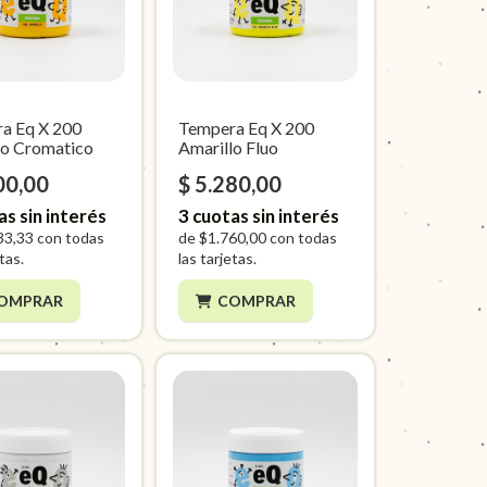
a Eq X 200
Tempera Eq X 200
lo Cromatico
Amarillo Fluo
00,00
$ 5.280,00
as sin interés
3
cuotas sin interés
33,33
con todas
de
$1.760,00
con todas
etas.
las tarjetas.
OMPRAR
COMPRAR