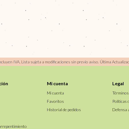
incluyen IVA, Lista sujeta a modificaciones sin previo aviso.
Última Actualiza
ción
Mi cuenta
Legal
Mi cuenta
Términos
Favoritos
Políticas 
Historial de pedidos
Defensa 
arrepentimiento