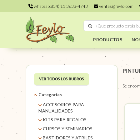
whatsapp(54) 11 3633-4743
ventas@feylo.com
PRODUCTOS
NO
PINTU
VER TODOS LOS RUBROS
Se encon
Categorías
ACCESORIOS PARA
MANUALIDADES
AROS DE MIMBRE
KITS PARA REGALOS
CARACOLES. FLORES Y
KITS
CURSOS Y SEMINARIOS
FRUTOS SECOS
TALLERES
BASTIDORES Y ATRILES