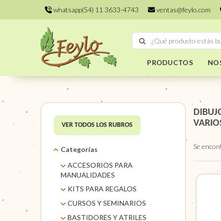
whatsapp(54) 11 3633-4743
ventas@feylo.com
PRODUCTOS
NO
DIBUJ
VARIO
VER TODOS LOS RUBROS
Se encon
Categorías
ACCESORIOS PARA
MANUALIDADES
AROS DE MIMBRE
KITS PARA REGALOS
CARACOLES. FLORES Y
KITS
CURSOS Y SEMINARIOS
FRUTOS SECOS
TALLERES
BASTIDORES Y ATRILES