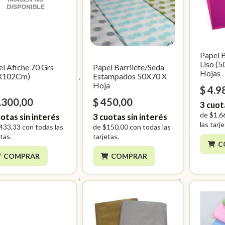
Papel 
Liso (
l Afiche 70 Grs
Papel Barrilete/Seda
Hojas
X102Cm)
Estampados 50X70 X
Hoja
$ 4.9
.300,00
$ 450,00
3
cuot
de
$1.6
otas sin interés
3
cuotas sin interés
las tarj
433,33
con todas las
de
$150,00
con todas las
tas.
tarjetas.
C
COMPRAR
COMPRAR