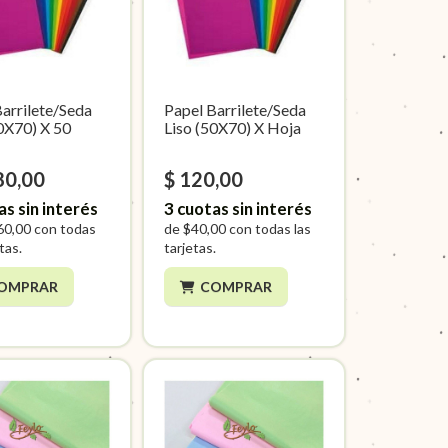
Barrilete/Seda
Papel Barrilete/Seda
50X70) X 50
Liso (50X70) X Hoja
80,00
$ 120,00
as sin interés
3
cuotas sin interés
60,00
con todas
de
$40,00
con todas las
etas.
tarjetas.
OMPRAR
COMPRAR