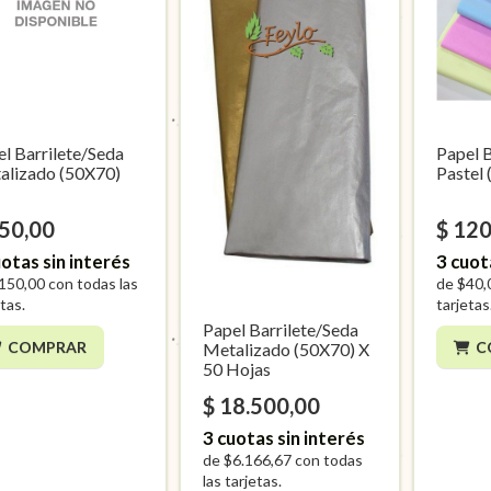
l Barrilete/Seda
Papel 
alizado (50X70)
Pastel
450,00
$ 120
otas sin interés
3
cuot
150,00
con todas las
de
$40,
tas.
tarjetas
Papel Barrilete/Seda
COMPRAR
C
Metalizado (50X70) X
50 Hojas
$ 18.500,00
3
cuotas sin interés
de
$6.166,67
con todas
las tarjetas.