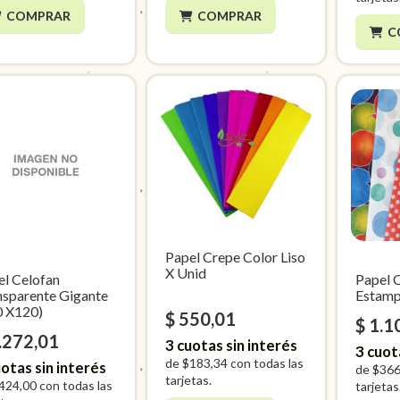
COMPRAR
COMPRAR
C
Papel Crepe Color Liso
X Unid
el Celofan
Papel 
nsparente Gigante
Estamp
0 X120)
$ 550,01
$ 1.1
.272,01
3
cuotas sin interés
3
cuot
de
$183,34
con todas las
otas sin interés
de
$366
tarjetas.
424,00
con todas las
tarjetas