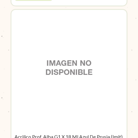
Acrilico Prof. Alba G1 X 18 Ml Azul De Prusia (Imit)