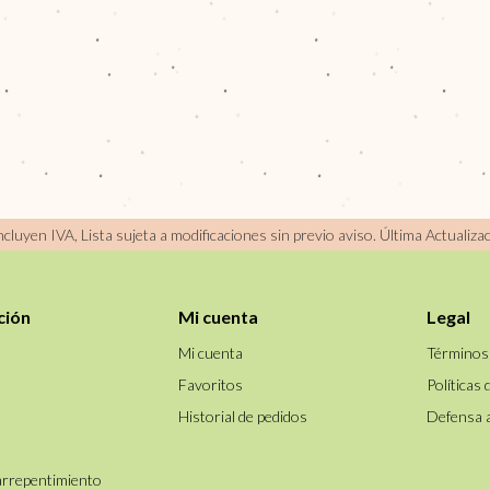
incluyen IVA, Lista sujeta a modificaciones sin previo aviso.
Última Actualiza
ción
Mi cuenta
Legal
Mi cuenta
Términos
Favoritos
Políticas 
Historial de pedidos
Defensa 
arrepentimiento