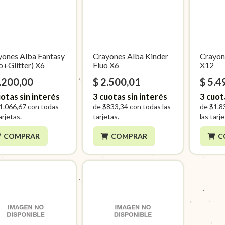
yones Alba Fantasy
Crayones Alba Kinder
Crayon
o+Glitter) X6
Fluo X6
X12
.200,00
$ 2.500,01
$ 5.4
otas sin interés
3
cuotas sin interés
3
cuot
1.066,67
con todas
de
$833,34
con todas las
de
$1.8
arjetas.
tarjetas.
las tarj
COMPRAR
COMPRAR
C