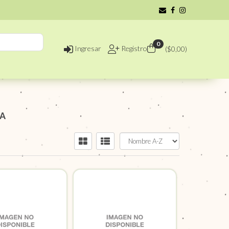
0
Ingresar
Registro
($
0,00
)
BA