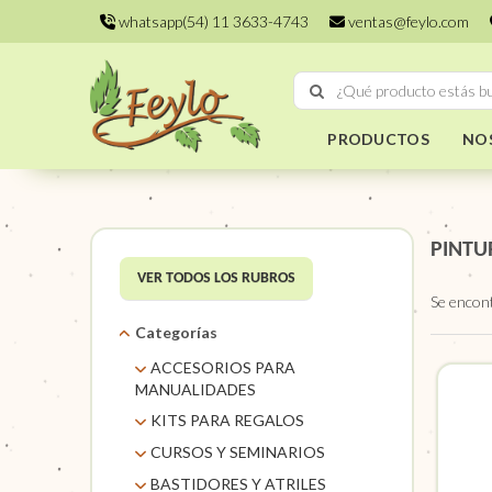
whatsapp(54) 11 3633-4743
ventas@feylo.com
PRODUCTOS
NO
PINTU
VER TODOS LOS RUBROS
Se encon
Categorías
ACCESORIOS PARA
MANUALIDADES
AROS DE MIMBRE
KITS PARA REGALOS
CARACOLES. FLORES Y
KITS
CURSOS Y SEMINARIOS
FRUTOS SECOS
TALLERES
BASTIDORES Y ATRILES