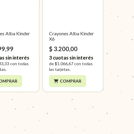
es Alba Kinder
Crayones Alba Kinder
X6
99,99
$ 3.200,00
as sin interés
3
cuotas sin interés
33,33
con todas
de
$1.066,67
con todas
etas.
las tarjetas.
OMPRAR
COMPRAR