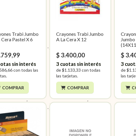
yones Trabi Jumbo
Crayones Trabi Jumbo
Crayon
 Cera Pastel X 6
A La Cera X 12
Jumbo 
(14X1
.759,99
$ 3.400,00
$ 3.4
otas sin interés
3
cuotas sin interés
3
cuot
586,66
con todas las
de
$1.133,33
con todas
de
$1.1
tas.
las tarjetas.
las tarj
COMPRAR
COMPRAR
C