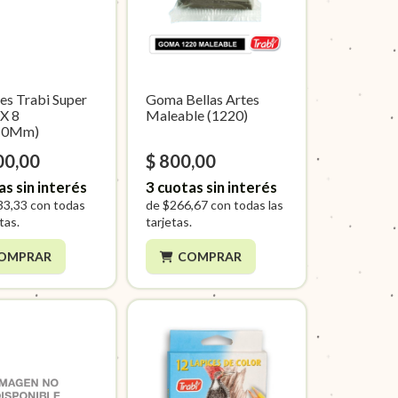
es Trabi Super
Goma Bellas Artes
X 8
Maleable (1220)
10Mm)
00,00
$ 800,00
as sin interés
3
cuotas sin interés
33,33
con todas
de
$266,67
con todas las
etas.
tarjetas.
OMPRAR
COMPRAR