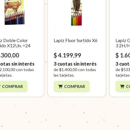
iz Doble Color
Lapiz Fluor Surtido X6
Lapiz G
tido X12Un. =24
3 2H/
.300,00
$ 4.199,99
$ 1.6
otas sin interés
3
cuotas sin interés
3
cuot
2.100,00
con todas
de
$1.400,00
con todas
de
$533
arjetas.
las tarjetas.
tarjetas
COMPRAR
COMPRAR
C