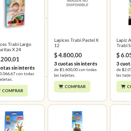
Lapices Trabi Pastel X
Lapiz 
ces Trabi Largo
12
Trabi S
uritas X 24
$ 4.800,00
$ 6.0
.200,01
3
cuotas sin interés
3
cuot
otas sin interés
de
$1.600,00
con todas
de
$2.0
3.066,67
con todas
las tarjetas.
las tarj
arjetas.
COMPRAR
C
COMPRAR