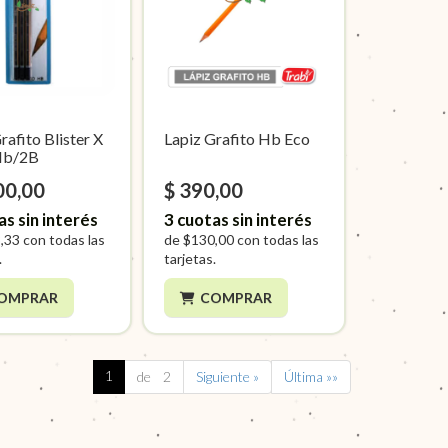
rafito Blister X
Lapiz Grafito Hb Eco
Hb/2B
00,00
$ 390,00
as sin interés
3
cuotas sin interés
,33
con todas las
de
$130,00
con todas las
.
tarjetas.
OMPRAR
COMPRAR
1
de 2
Siguiente »
Última »»