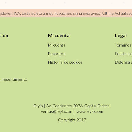
incluyen IVA, Lista sujeta a modificaciones sin previo aviso.
Última Actualiza
ción
Mi cuenta
Legal
Mi cuenta
Términos
Favoritos
Políticas 
Historial de pedidos
Defensa 
arrepentimiento
Feylo | Av. Corrientes 2076, Capital Federal
ventas@feylo.com
|
www.feylo.com
Copyright 2017