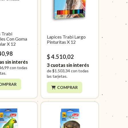
s Trabi
Lapices Trabi Largo
les Con Goma
Pinturitas X 12
lar X 12
40,98
$ 4.510,02
as sin interés
3
cuotas sin interés
46,99
con todas
de
$1.503,34
con todas
etas.
las tarjetas.
OMPRAR
COMPRAR