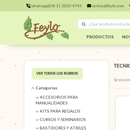
whatsapp(54) 11 3633-4743
ventas@feylo.com
PRODUCTOS
NO
TECNI
VER TODOS LOS RUBROS
Se encon
Categorías
ACCESORIOS PARA
MANUALIDADES
AROS DE MIMBRE
KITS PARA REGALOS
CARACOLES. FLORES Y
KITS
CURSOS Y SEMINARIOS
FRUTOS SECOS
TALLERES
BASTIDORES Y ATRILES