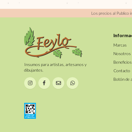
BLANCA
REDONDO PELO
Los precios al Publico 
MARTA IMITACION
REDONDO PELO
MARTA LEGITIMO
REDONDO PELO
Informa
PONY PURO
Marcas
TAPONADOR CERDA
CLARA
Nosotros
Beneficios
Insumos para artistas, artesanos y
dibujantes.
Contacto
Botón de 