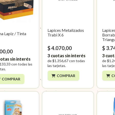
Lapices Metalizados
Lapice
a Lapiz / Tinta
Trabi X 6
Borrab
s
Triangu
$ 4.070,00
$ 3.7
400,00
3
cuotas sin interés
3
cuot
otas sin interés
de
$1.356,67
con todas
de
$1.2
133,33
con todas las
las tarjetas.
las tarj
tas.
COMPRAR
C
COMPRAR