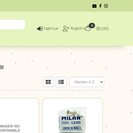
0
Ingresar
Registro
($
0,00
)
BI