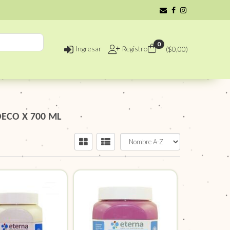
0
Ingresar
Registro
($
0,00
)
DECO X 700 ML