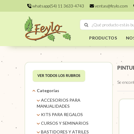
whatsapp(54) 11 3633-4743
ventas@feylo.com
PRODUCTOS
NO
PINTU
VER TODOS LOS RUBROS
Se encon
Categorías
ACCESORIOS PARA
MANUALIDADES
AROS DE MIMBRE
KITS PARA REGALOS
CARACOLES. FLORES Y
KITS
CURSOS Y SEMINARIOS
FRUTOS SECOS
TALLERES
BASTIDORES Y ATRILES