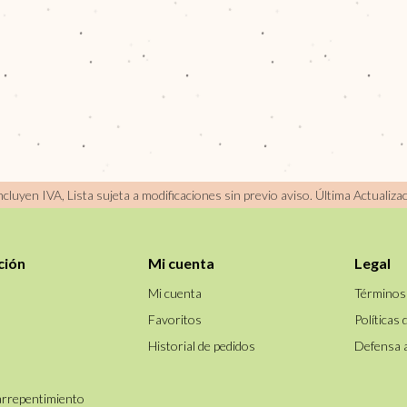
incluyen IVA, Lista sujeta a modificaciones sin previo aviso.
Última Actualiza
ción
Mi cuenta
Legal
Mi cuenta
Términos
Favoritos
Políticas 
Historial de pedidos
Defensa 
arrepentimiento