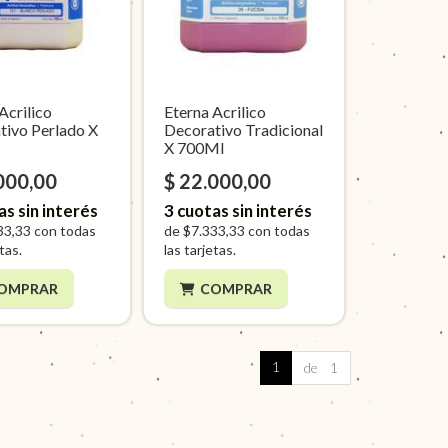
Acrilico
Eterna Acrilico
tivo Perlado X
Decorativo Tradicional
X 700Ml
000,00
$ 22.000,00
as sin interés
3
cuotas sin interés
33,33
con todas
de
$7.333,33
con todas
etas.
las tarjetas.
OMPRAR
COMPRAR
1
de 1