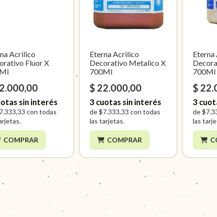
na Acrilico
Eterna Acrilico
Eterna 
rativo Fluor X
Decorativo Metalico X
Decora
Ml
700Ml
700Ml
22.000,00
$ 22.000,00
$ 22.
otas sin interés
3
cuotas sin interés
3
cuot
7.333,33
con todas
de
$7.333,33
con todas
de
$7.3
arjetas.
las tarjetas.
las tarj
COMPRAR
COMPRAR
C