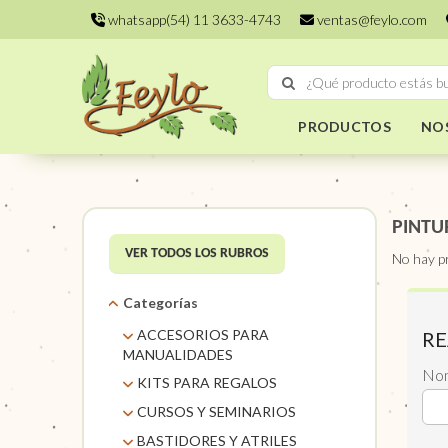
whatsapp(54) 11 3633-4743
ventas@feylo.com
PRODUCTOS
NO
PINTU
VER TODOS LOS RUBROS
No hay p
Categorías
ACCESORIOS PARA
RE
MANUALIDADES
No
AROS DE MIMBRE
KITS PARA REGALOS
CARACOLES. FLORES Y
KITS
CURSOS Y SEMINARIOS
FRUTOS SECOS
TALLERES
BASTIDORES Y ATRILES