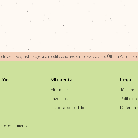
incluyen IVA, Lista sujeta a modificaciones sin previo aviso.
Última Actualiza
ción
Mi cuenta
Legal
Mi cuenta
Términos
Favoritos
Políticas 
Historial de pedidos
Defensa 
arrepentimiento