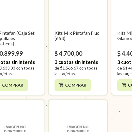
Pintafan (Caja Set
Kits Mix Pintafan Fluo
Kits Mi
uillajes
(653)
Glamou
aticos)
10.899,99
$ 4.700,00
$ 4.4
otas sin interés
3
cuotas sin interés
3
cuot
3.633,33
con todas
de
$1.566,67
con todas
de
$1.4
arjetas.
las tarjetas.
las tarj
COMPRAR
COMPRAR
C