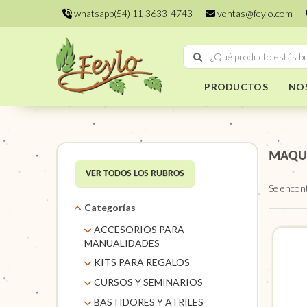
whatsapp(54) 11 3633-4743
ventas@feylo.com
PRODUCTOS
NO
MAQUI
VER TODOS LOS RUBROS
Se encon
Categorías
ACCESORIOS PARA
MANUALIDADES
AROS DE MIMBRE
KITS PARA REGALOS
CARACOLES. FLORES Y
KITS
CURSOS Y SEMINARIOS
FRUTOS SECOS
TALLERES
BASTIDORES Y ATRILES