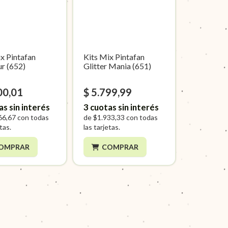
x Pintafan
Kits Mix Pintafan
r (652)
Glitter Mania (651)
00,01
$ 5.799,99
as sin interés
3
cuotas sin interés
66,67
con todas
de
$1.933,33
con todas
etas.
las tarjetas.
OMPRAR
COMPRAR