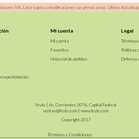
incluyen IVA, Lista sujeta a modificaciones sin previo aviso.
Última Actualiza
ción
Mi cuenta
Legal
Mi cuenta
Términos
Favoritos
Políticas 
Historial de pedidos
Defensa 
arrepentimiento
Feylo | Av. Corrientes 2076, Capital Federal
ventas@feylo.com
|
www.feylo.com
Copyright 2017
Términos y Condiciones