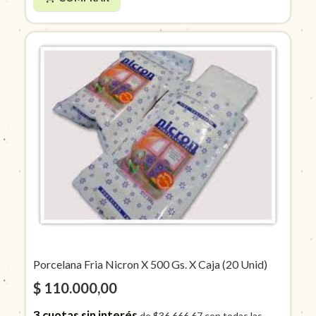
Porcelana Fria Nicron X 500 Gs. X Caja (20 Unid)
$ 110.000,00
3
cuotas sin interés
de
$36.666,67
con todas las