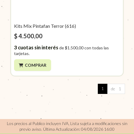
Kits Mix Pintafan Terror (616)
$ 4.500,00
3
cuotas sin interés
de
$1.500,00
con todas las
tarjetas.
COMPRAR
1
de 1
Los precios al Publico incluyen IVA, Lista sujeta a modificaciones sin
previo aviso.
Última Actualización: 04/08/2026 16:00