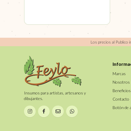
BLANCA
REDONDO PELO
MARTA IMITACION
REDONDO PELO
MARTA LEGITIMO
REDONDO PELO
PONY PURO
Los precios al Publico 
TAPONADOR CERDA
CLARA
Informa
Marcas
Nosotros
Beneficios
Insumos para artistas, artesanos y
dibujantes.
Contacto
Botón de 