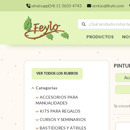
whatsapp(54) 11 3633-4743
ventas@feylo.com
PRODUCTOS
NO
PINTU
VER TODOS LOS RUBROS
Ac
Categorías
ACCESORIOS PARA
MANUALIDADES
Se encon
AROS DE MIMBRE
KITS PARA REGALOS
CARACOLES. FLORES Y
KITS
CURSOS Y SEMINARIOS
FRUTOS SECOS
TALLERES
BASTIDORES Y ATRILES