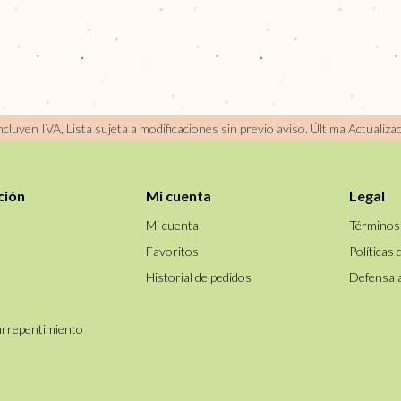
incluyen IVA, Lista sujeta a modificaciones sin previo aviso.
Última Actualiza
ción
Mi cuenta
Legal
Mi cuenta
Términos
Favoritos
Políticas 
Historial de pedidos
Defensa 
arrepentimiento