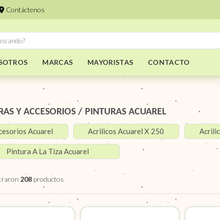
Contáctenos
SOTROS
MARCAS
MAYORISTAS
CONTACTO
RAS Y ACCESORIOS
/
PINTURAS ACUAREL
cesorios Acuarel
Acrilicos Acuarel X 250
Acrili
Pintura A La Tiza Acuarel
traron
208
productos