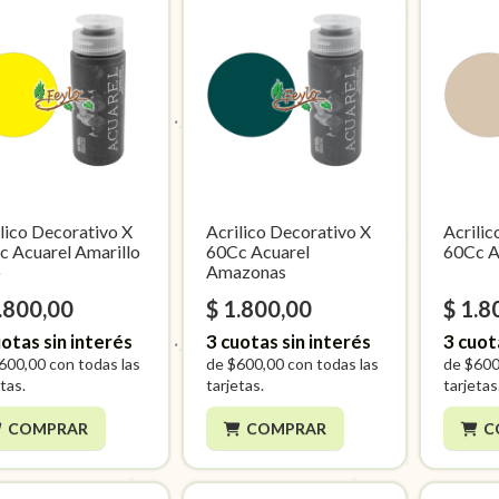
lico Decorativo X
Acrilico Decorativo X
Acrilic
c Acuarel Amarillo
60Cc Acuarel
60Cc A
o
Amazonas
.800,00
$ 1.800,00
$ 1.8
otas sin interés
3
cuotas sin interés
3
cuot
600,00
con todas las
de
$600,00
con todas las
de
$600
tas.
tarjetas.
tarjetas
COMPRAR
COMPRAR
C