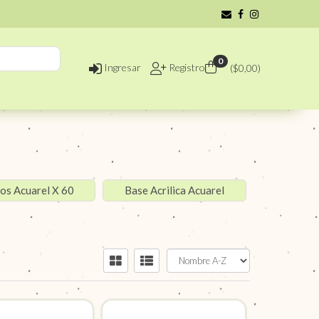
0
Ingresar
Registro
($
0,00
)
cos Acuarel X 60
Base Acrilica Acuarel