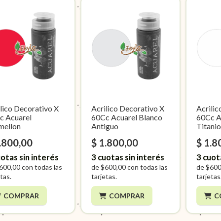
lico Decorativo X
Acrilico Decorativo X
Acrilic
c Acuarel
60Cc Acuarel Blanco
60Cc A
mellon
Antiguo
Titani
.800,00
$ 1.800,00
$ 1.8
otas sin interés
3
cuotas sin interés
3
cuot
600,00
con todas las
de
$600,00
con todas las
de
$600
tas.
tarjetas.
tarjetas
COMPRAR
COMPRAR
C