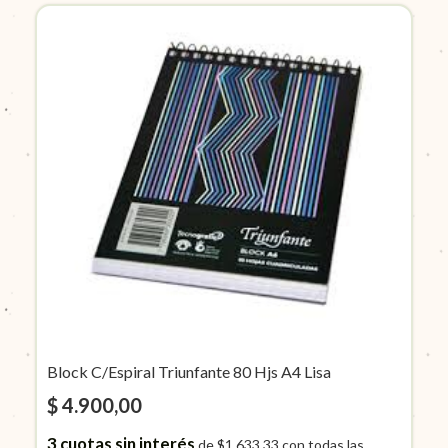
Block C/Espiral Triunfante 80 Hjs A4 Lisa
$ 4.900,00
3
cuotas sin interés
de
$1.633,33
con todas las