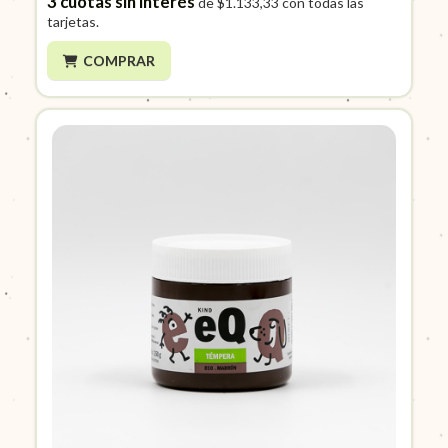
3
cuotas sin interés
de
$1.133,33
con todas las
tarjetas.
COMPRAR