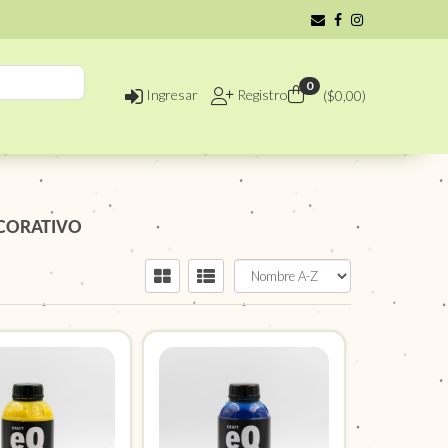
0
Ingresar
Registro
($
0,00
)
CORATIVO