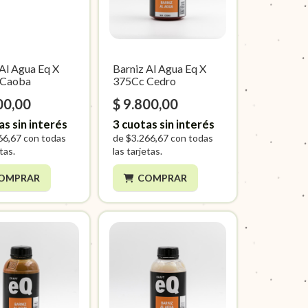
 Al Agua Eq X
Barniz Al Agua Eq X
 Caoba
375Cc Cedro
00,00
$ 9.800,00
as sin interés
3
cuotas sin interés
66,67
con todas
de
$3.266,67
con todas
etas.
las tarjetas.
OMPRAR
COMPRAR