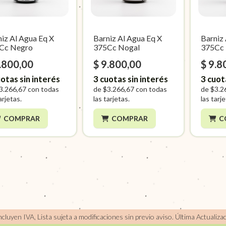
iz Al Agua Eq X
Barniz Al Agua Eq X
Barniz
Cc Negro
375Cc Nogal
375Cc 
.800,00
$ 9.800,00
$ 9.8
otas sin interés
3
cuotas sin interés
3
cuot
3.266,67
con todas
de
$3.266,67
con todas
de
$3.2
arjetas.
las tarjetas.
las tarj
COMPRAR
COMPRAR
C
incluyen IVA, Lista sujeta a modificaciones sin previo aviso.
Última Actualiza