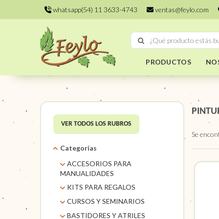
whatsapp(54) 11 3633-4743
ventas@feylo.com
PRODUCTOS
NO
PINTU
VER TODOS LOS RUBROS
Se encon
Categorías
ACCESORIOS PARA
MANUALIDADES
AROS DE MIMBRE
KITS PARA REGALOS
CARACOLES. FLORES Y
KITS
CURSOS Y SEMINARIOS
FRUTOS SECOS
TALLERES
BASTIDORES Y ATRILES