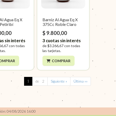
 Al Agua Eq X
Barniz Al Agua Eq X
Petiribí
375Cc Roble Claro
00,00
$ 9.800,00
as sin interés
3
cuotas sin interés
66,67
con todas
de
$3.266,67
con todas
etas.
las tarjetas.
OMPRAR
COMPRAR
1
de 2
Siguiente »
Última »»
ción: 04/08/2026 16:00