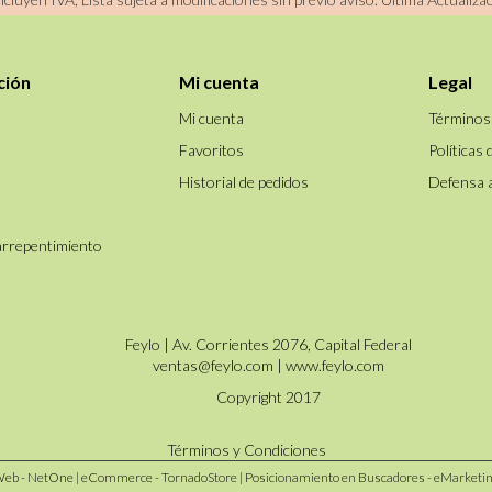
ción
Mi cuenta
Legal
Mi cuenta
Términos
Favoritos
Políticas 
Historial de pedidos
Defensa 
arrepentimiento
Feylo | Av. Corrientes 2076, Capital Federal
ventas@feylo.com
|
www.feylo.com
Copyright 2017
Términos y Condiciones
Web - NetOne
|
eCommerce - TornadoStore
|
Posicionamiento en Buscadores - eMarketi