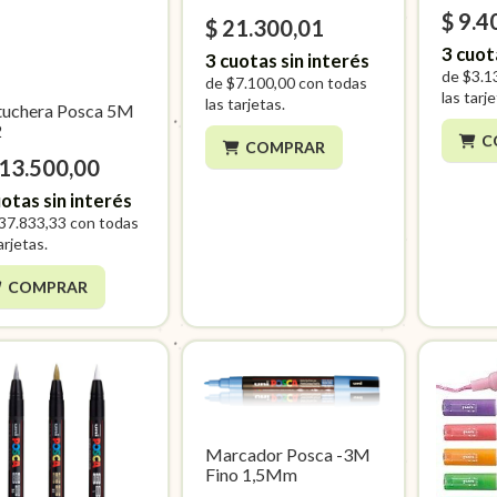
$ 9.4
$ 21.300,01
3
cuot
3
cuotas sin interés
de
$3.1
de
$7.100,00
con todas
las tarj
las tarjetas.
tuchera Posca 5M
2
C
COMPRAR
113.500,00
otas sin interés
37.833,33
con todas
arjetas.
COMPRAR
Marcador Posca -3M
Fino 1,5Mm