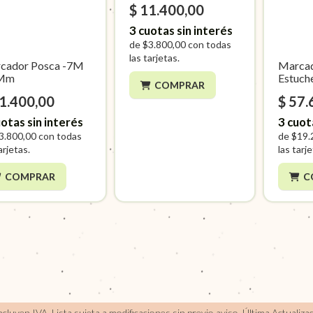
$ 11.400,00
3
cuotas sin interés
de
$3.800,00
con todas
las tarjetas.
cador Posca -7M
Marca
5Mm
Estuch
COMPRAR
11.400,00
$ 57.
otas sin interés
3
cuot
3.800,00
con todas
de
$19.
arjetas.
las tarj
COMPRAR
C
incluyen IVA, Lista sujeta a modificaciones sin previo aviso.
Última Actualiza