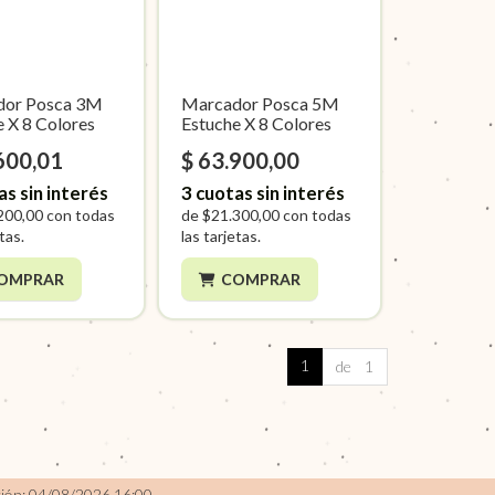
dor Posca 3M
Marcador Posca 5M
e X 8 Colores
Estuche X 8 Colores
600,01
$ 63.900,00
as sin interés
3
cuotas sin interés
200,00
con todas
de
$21.300,00
con todas
etas.
las tarjetas.
OMPRAR
COMPRAR
1
de 1
ción: 04/08/2026 16:00