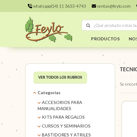
whatsapp(54) 11 3633-4743
ventas@feylo.com
PRODUCTOS
NO
TECNI
VER TODOS LOS RUBROS
Se encon
Categorías
ACCESORIOS PARA
MANUALIDADES
AROS DE MIMBRE
KITS PARA REGALOS
CARACOLES. FLORES Y
KITS
CURSOS Y SEMINARIOS
FRUTOS SECOS
TALLERES
BASTIDORES Y ATRILES