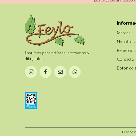
BLANCA
REDONDO PELO
MARTA IMITACION
Informa
REDONDO PELO
MARTA LEGITIMO
Marcas
REDONDO PELO
Nosotros
PONY PURO
TAPONADOR CERDA
Beneficios
Insumos para artistas, artesanos y
CLARA
dibujantes.
Contacto
Botón de 
Diseño 