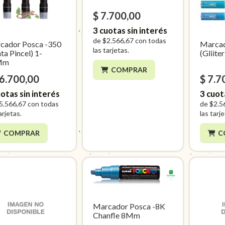
$ 7.700,00
3
cuotas sin interés
de
$2.566,67
con todas
cador Posca -350
Marcad
las tarjetas.
ta Pincel) 1-
(Gliiter
Mm
COMPRAR
16.700,00
$ 7.7
otas sin interés
3
cuot
5.566,67
con todas
de
$2.5
arjetas.
las tarj
COMPRAR
C
Marcador Posca -8K
Chanfle 8Mm