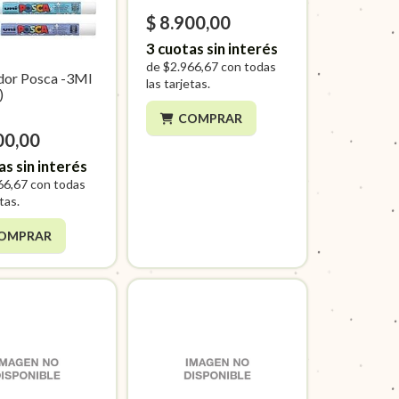
$ 8.900,00
3
cuotas sin interés
de
$2.966,67
con todas
or Posca -3Ml
las tarjetas.
)
COMPRAR
00,00
as sin interés
66,67
con todas
etas.
OMPRAR