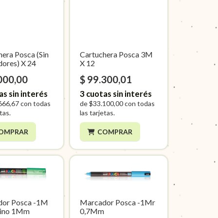
hera Posca (Sin
Cartuchera Posca 3M
ores) X 24
X 12
000,00
$ 99.300,01
as sin interés
3
cuotas sin interés
666,67
con todas
de
$33.100,00
con todas
etas.
las tarjetas.
OMPRAR
COMPRAR
dor Posca -1M
Marcador Posca -1Mr
Fino 1Mm
0,7Mm