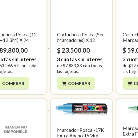
tuchera Posca (12
Cartuchera Posca (Sin
Cartuc
+12 3M) X 24
Marcadores) X 12
Marcad
189.800,00
$ 23.500,00
$ 59.
otas sin interés
3
cuotas sin interés
3
cuot
63.266,67
con todas
de
$7.833,33
con todas
de
$19.
arjetas.
las tarjetas.
las tarj
COMPRAR
COMPRAR
C
Marca
Marcador Posca -17K
Extra 
Extra Ancho 15Mm