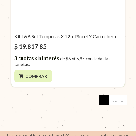
Kit L&B Set Temperas X 12 + Pincel Y Cartuchera
$ 19.817,85
3
cuotas sin interés
de
$6.605,95
con todas las
tarjetas.
COMPRAR
1
de 1
Los precios al Publico incluyen IVA, Lista sujeta a modificaciones sin