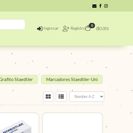
0
Ingresar
Registro
($
0,00
)
Grafito Staedtler
Marcadores Staedtler-Uni