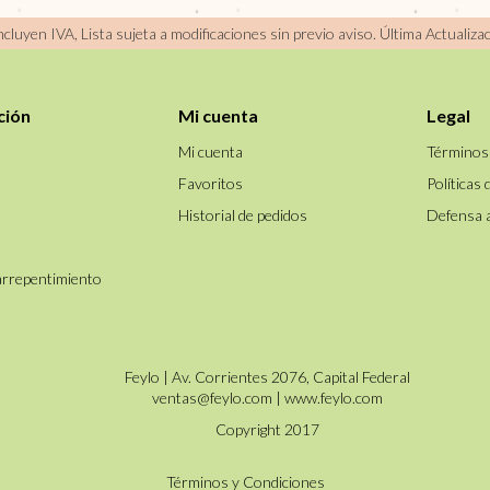
incluyen IVA, Lista sujeta a modificaciones sin previo aviso.
Última Actualiza
ción
Mi cuenta
Legal
Mi cuenta
Términos
Favoritos
Políticas 
Historial de pedidos
Defensa 
arrepentimiento
Feylo | Av. Corrientes 2076, Capital Federal
ventas@feylo.com
|
www.feylo.com
Copyright 2017
Términos y Condiciones