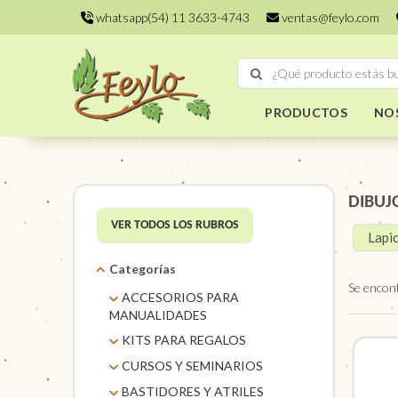
whatsapp(54) 11 3633-4743
ventas@feylo.com
PRODUCTOS
NO
DIBUJ
VER TODOS LOS RUBROS
Lapic
Categorías
Se encon
ACCESORIOS PARA
MANUALIDADES
AROS DE MIMBRE
KITS PARA REGALOS
CARACOLES. FLORES Y
KITS
CURSOS Y SEMINARIOS
FRUTOS SECOS
TALLERES
BASTIDORES Y ATRILES