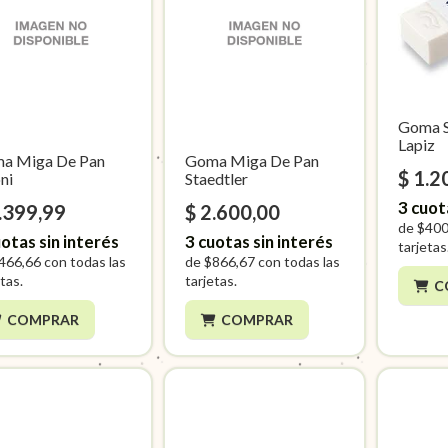
Goma S
Lapiz
a Miga De Pan
Goma Miga De Pan
$ 1.2
ni
Staedtler
3
cuot
.399,99
$ 2.600,00
de
$400
otas sin interés
3
cuotas sin interés
tarjetas
466,66
con todas las
de
$866,67
con todas las
tas.
tarjetas.
C
COMPRAR
COMPRAR