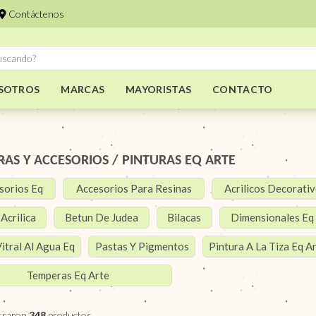
Contáctenos
SOTROS
MARCAS
MAYORISTAS
CONTACTO
RAS Y ACCESORIOS
/
PINTURAS EQ ARTE
sorios Eq
Accesorios Para Resinas
Acrilicos Decorati
Acrilica
Betun De Judea
Bilacas
Dimensionales Eq
itral Al Agua Eq
Pastas Y Pigmentos
Pintura A La Tiza Eq A
Temperas Eq Arte
traron
348
productos