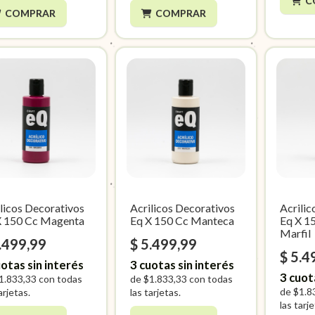
C
COMPRAR
COMPRAR
licos Decorativos
Acrilicos Decorativos
Acrili
X 150 Cc Magenta
Eq X 150 Cc Manteca
Eq X 1
Marfil
.499,99
$ 5.499,99
$ 5.4
otas sin interés
3
cuotas sin interés
3
cuot
1.833,33
con todas
de
$1.833,33
con todas
de
$1.8
arjetas.
las tarjetas.
las tarj