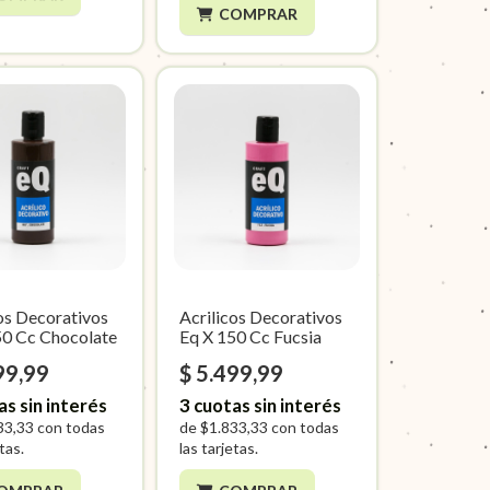
COMPRAR
cos Decorativos
Acrilicos Decorativos
50 Cc Chocolate
Eq X 150 Cc Fucsia
99,99
$ 5.499,99
as sin interés
3
cuotas sin interés
33,33
con todas
de
$1.833,33
con todas
etas.
las tarjetas.