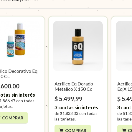
lico Decorativo Eq
50 Cc
Acrilico Eq Dorado
Acrili
.600,00
Metalico X 150 Cc
Eq X 1
otas sin interés
$ 5.499,99
$ 5.4
1.866,67
con todas
arjetas.
3
cuotas sin interés
3
cuot
de
$1.833,33
con todas
de
$1.8
COMPRAR
las tarjetas.
las tarj
COMPRAR
C