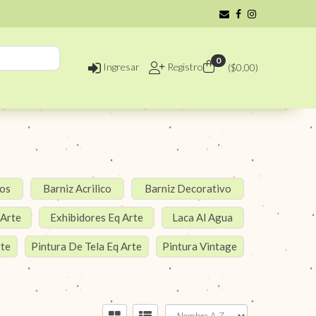
0
Ingresar
Registro
($
0,00
)
vos
Barniz Acrilico
Barniz Decorativo
 Arte
Exhibidores Eq Arte
Laca Al Agua
rte
Pintura De Tela Eq Arte
Pintura Vintage