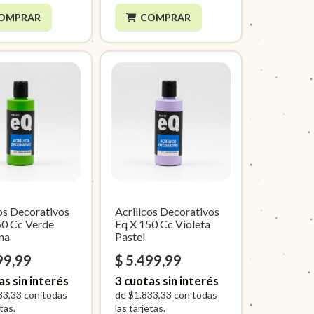
OMPRAR
COMPRAR
cos Decorativos
Acrilicos Decorativos
50 Cc Verde
Eq X 150 Cc Violeta
na
Pastel
99,99
$ 5.499,99
as sin interés
3
cuotas sin interés
33,33
con todas
de
$1.833,33
con todas
etas.
las tarjetas.