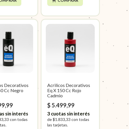
OMPRAR
COMPRAR
cos Decorativos
Acrilicos Decorativos
50 Cc Negro
Eq X 150 Cc Rojo
Cadmio
99,99
$ 5.499,99
as sin interés
3
cuotas sin interés
33,33
con todas
de
$1.833,33
con todas
etas.
las tarjetas.