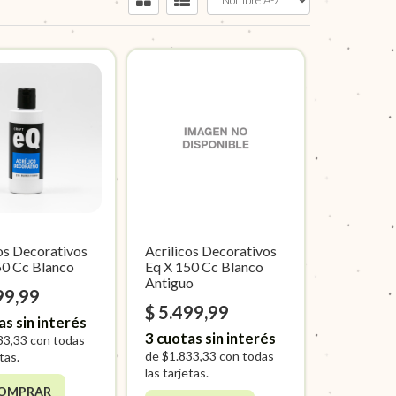
cos Decorativos
Acrilicos Decorativos
50 Cc Blanco
Eq X 150 Cc Blanco
Antiguo
99,99
$ 5.499,99
as sin interés
3
cuotas sin interés
33,33
con todas
de
$1.833,33
con todas
etas.
las tarjetas.
OMPRAR