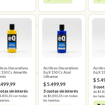
licos Decorativos
Acrilicos Decorativos
Acrili
X 150 Cc Amarillo
Eq X 150 Cc Azul
Eq X 1
mio
Ultramar
$ 5.4
.499,99
$ 5.499,99
3
cuot
otas sin interés
3
cuotas sin interés
de
$1.8
1.833,33
con todas
de
$1.833,33
con todas
las tarj
arjetas.
las tarjetas.