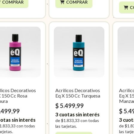
COMPRAR
COMPRAR
C
licos Decorativos
Acrilicos Decorativos
Acrili
X 150 Cc Rosa
Eq X 150 Cc Turquesa
Eq X 1
pura
Manza
$ 5.499,99
.499,99
$ 5.4
3
cuotas sin interés
otas sin interés
3
cuot
de
$1.833,33
con todas
1.833,33
con todas
de
$1.8
las tarjetas.
arjetas.
las tarj