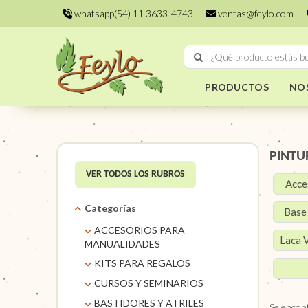
whatsapp(54) 11 3633-4743
ventas@feylo.com
PRODUCTOS
NO
PINTU
VER TODOS LOS RUBROS
Acce
Categorías
Base 
ACCESORIOS PARA
Laca V
MANUALIDADES
AROS DE MIMBRE
KITS PARA REGALOS
CARACOLES. FLORES Y
KITS
CURSOS Y SEMINARIOS
FRUTOS SECOS
TALLERES
BASTIDORES Y ATRILES
Se encon