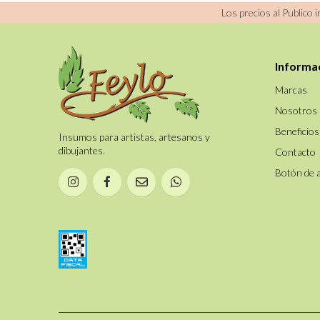
GIBRE ETERNA
Los precios al Publico 
REDONDO FIBRA
SINTETICA FUME
TEXTURAS ETERNA
REDONDO MANGO
VITROESMALTE
CORTO CERDA
Informa
BLANCA
REDONDO MANGO
Marcas
LARGO CERDA
Nosotros
BLANCA
Beneficios
REDONDO PELO
Insumos para artistas, artesanos y
MARTA IMITACION
dibujantes.
Contacto
REDONDO PELO
Botón de 
MARTA LEGITIMO
REDONDO PELO
PONY PURO
TAPONADOR CERDA
CLARA