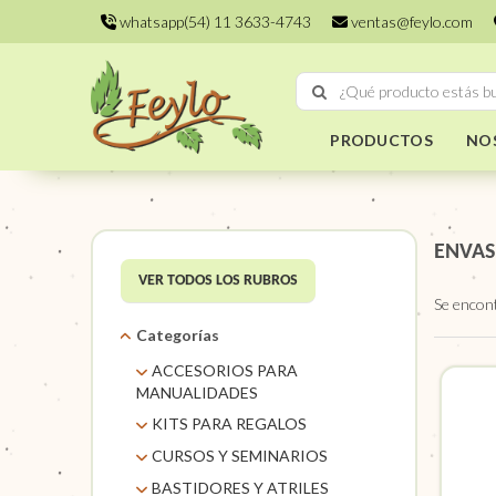
whatsapp(54) 11 3633-4743
ventas@feylo.com
PRODUCTOS
NO
ENVAS
VER TODOS LOS RUBROS
Se encon
Categorías
ACCESORIOS PARA
MANUALIDADES
AROS DE MIMBRE
KITS PARA REGALOS
CARACOLES. FLORES Y
KITS
CURSOS Y SEMINARIOS
FRUTOS SECOS
TALLERES
BASTIDORES Y ATRILES