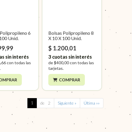
Polipropileno 6
Bolsas Polipropileno 8
100 Unid.
X 10 X 100 Unid.
99,99
$ 1.200,01
as sin interés
3
cuotas sin interés
,66
con todas las
de
$400,00
con todas las
.
tarjetas.
OMPRAR
COMPRAR
1
de 2
Siguiente »
Última »»