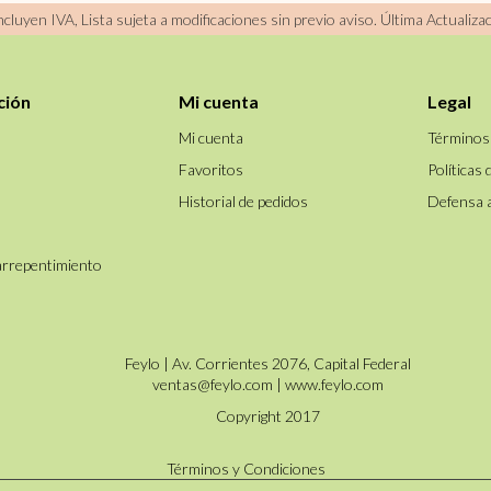
incluyen IVA, Lista sujeta a modificaciones sin previo aviso.
Última Actualiza
ción
Mi cuenta
Legal
Mi cuenta
Términos
Favoritos
Políticas 
Historial de pedidos
Defensa 
arrepentimiento
Feylo | Av. Corrientes 2076, Capital Federal
ventas@feylo.com
|
www.feylo.com
Copyright 2017
Términos y Condiciones