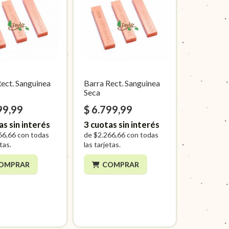
Rect. Sanguinea
Barra Rect. Sanguinea
Seca
99,99
$ 6.799,99
as sin interés
3
cuotas sin interés
66,66
con todas
de
$2.266,66
con todas
etas.
las tarjetas.
OMPRAR
COMPRAR