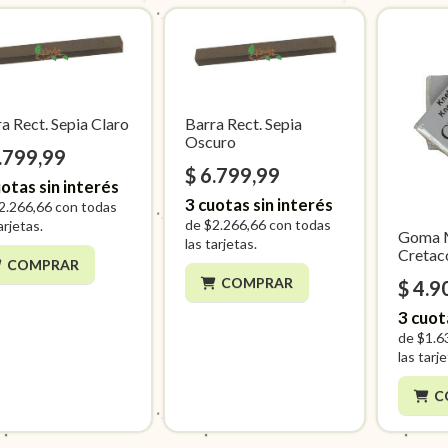
a Rect. Sepia Claro
Barra Rect. Sepia
Oscuro
.799,99
$ 6.799,99
otas sin interés
3
cuotas sin interés
2.266,66
con todas
de
$2.266,66
con todas
arjetas.
Goma 
las tarjetas.
Cretac
COMPRAR
COMPRAR
$ 4.9
3
cuot
de
$1.6
las tarj
C