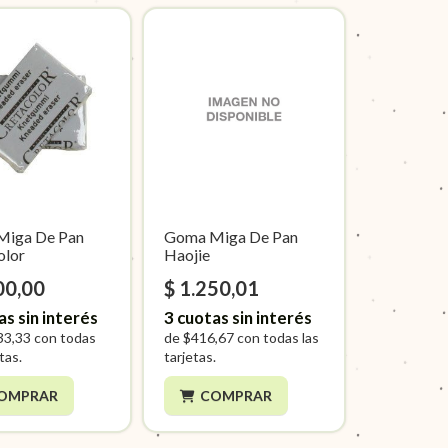
Miga De Pan
Goma Miga De Pan
olor
Haojie
00,00
$ 1.250,01
as sin interés
3
cuotas sin interés
33,33
con todas
de
$416,67
con todas las
etas.
tarjetas.
OMPRAR
COMPRAR