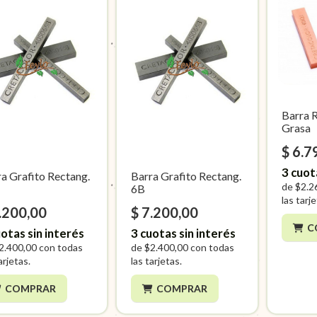
Barra 
Grasa
$ 6.7
3
cuot
a Grafito Rectang.
Barra Grafito Rectang.
de
$2.2
6B
las tarj
.200,00
$ 7.200,00
C
otas sin interés
3
cuotas sin interés
2.400,00
con todas
de
$2.400,00
con todas
arjetas.
las tarjetas.
COMPRAR
COMPRAR