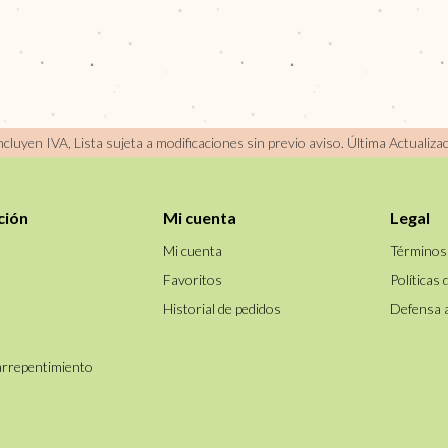
incluyen IVA, Lista sujeta a modificaciones sin previo aviso.
Última Actualiza
ción
Mi cuenta
Legal
Mi cuenta
Términos
Favoritos
Políticas 
Historial de pedidos
Defensa 
arrepentimiento