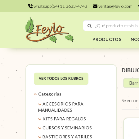
whatsapp(54) 11 3633-4743
ventas@feylo.com
PRODUCTOS
NO
DIBUJ
VER TODOS LOS RUBROS
Barr
Categorías
Se encon
ACCESORIOS PARA
MANUALIDADES
AROS DE MIMBRE
KITS PARA REGALOS
CARACOLES. FLORES Y
KITS
CURSOS Y SEMINARIOS
FRUTOS SECOS
TALLERES
BASTIDORES Y ATRILES