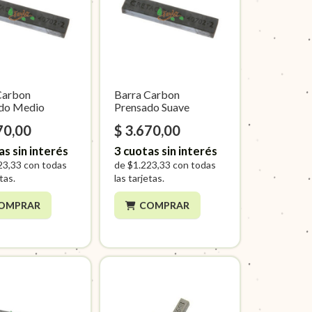
Carbon
Barra Carbon
do Medio
Prensado Suave
70,00
$ 3.670,00
as sin interés
3
cuotas sin interés
23,33
con todas
de
$1.223,33
con todas
etas.
las tarjetas.
OMPRAR
COMPRAR