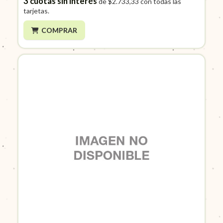
3
cuotas sin interés
de
$2.733,33
con todas las
tarjetas.
COMPRAR