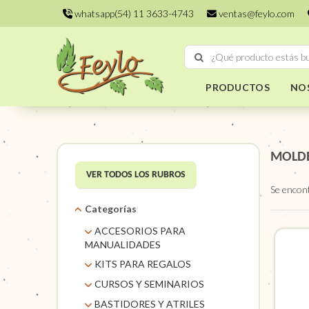
whatsapp(54) 11 3633-4743
ventas@feylo.com
PRODUCTOS
NO
MOLDE
VER TODOS LOS RUBROS
Se encon
Categorías
ACCESORIOS PARA
MANUALIDADES
AROS DE MIMBRE
KITS PARA REGALOS
CARACOLES. FLORES Y
KITS
CURSOS Y SEMINARIOS
FRUTOS SECOS
TALLERES
BASTIDORES Y ATRILES