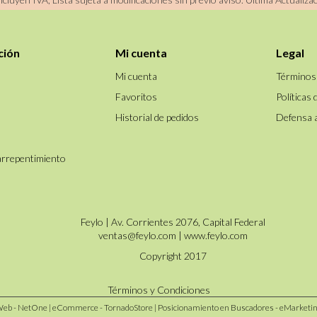
ción
Mi cuenta
Legal
Mi cuenta
Términos
Favoritos
Políticas 
Historial de pedidos
Defensa 
arrepentimiento
Feylo | Av. Corrientes 2076, Capital Federal
ventas@feylo.com
|
www.feylo.com
Copyright 2017
Términos y Condiciones
Web - NetOne
|
eCommerce - TornadoStore
|
Posicionamiento en Buscadores - eMarketi