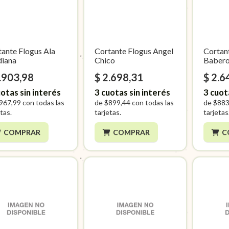
ante Flogus Ala
Cortante Flogus Angel
Cortan
iana
Chico
Babero
.903,98
$ 2.698,31
$ 2.6
otas sin interés
3
cuotas sin interés
3
cuot
967,99
con todas las
de
$899,44
con todas las
de
$883
tas.
tarjetas.
tarjetas
COMPRAR
COMPRAR
C