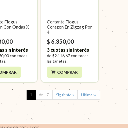
te Flogus
Cortante Flogus
n Con Ondas X
Corazon En Zigzag Por
4
80,00
$ 6.350,00
as sin interés
3
cuotas sin interés
60,00
con todas
de
$2.116,67
con todas
etas.
las tarjetas.
OMPRAR
COMPRAR
1
de 7
Siguiente »
Última »»
ción: 04/08/2026 16:00