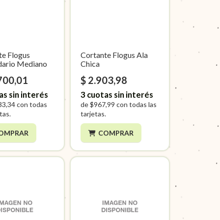
te Flogus
Cortante Flogus Ala
ario Mediano
Chica
700,01
$ 2.903,98
as sin interés
3
cuotas sin interés
33,34
con todas
de
$967,99
con todas las
etas.
tarjetas.
OMPRAR
COMPRAR