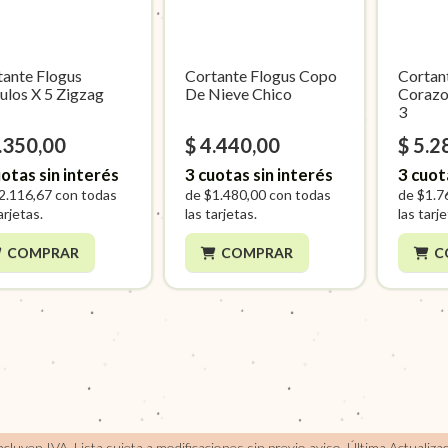
tante Flogus
Cortante Flogus Copo
Cortan
ulos X 5 Zigzag
De Nieve Chico
Corazo
3
.350,00
$ 4.440,00
$ 5.2
otas sin interés
3
cuotas sin interés
3
cuot
2.116,67
con todas
de
$1.480,00
con todas
de
$1.7
arjetas.
las tarjetas.
las tarj
COMPRAR
COMPRAR
C
incluyen IVA, Lista sujeta a modificaciones sin previo aviso.
Última Actualiza