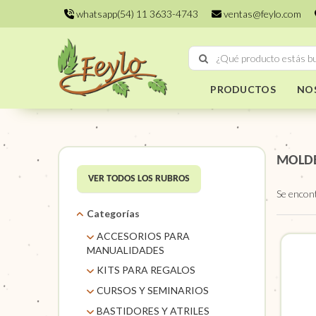
whatsapp(54) 11 3633-4743
ventas@feylo.com
PRODUCTOS
NO
MOLDE
VER TODOS LOS RUBROS
Se encon
Categorías
ACCESORIOS PARA
MANUALIDADES
AROS DE MIMBRE
KITS PARA REGALOS
CARACOLES. FLORES Y
KITS
CURSOS Y SEMINARIOS
FRUTOS SECOS
TALLERES
BASTIDORES Y ATRILES