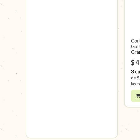
PIGMENTOS
LINER FIBRA
PIZARRA
TRAD X 50 ML
REGLAS
SINTETICA DORADA
PINTURA A LA TIZA
MICROFIBRAS
ACRILICOS DECO X
REGLAS ALUMINIO
EQ ARTE
MINI-MOP OREJA DE
TRABI
700 ML
TABLEROS
BUEY
PINTURA de TELA
TINTA CHINA y
ACRILICOS
EQ ARTE
MOP OREJA DE BUEY
ACUARELAS TRABI
ESTUDIO X 200 ML
PINTURA VINTAGE
PINCELETA CON
ACRILICOS
Cor
CERDA CLARA
TEMPERAS EQ ARTE
ESTUDIO X 60 ML
Gal
CORTA
Gra
ACRILICOS
PINCELETA CON
ESTUDIO X 700 ML
$ 4
CERDA CLARA
BARNICES Y
LARGA
3
cu
ADHESIVOS
PINCELETA CON
de
$
BASE ACRILICA
PELO DE CABRA
las t
ETERNA
PINCELETA FIBRA
BASE PARA
SINTETICA DORADA
ARTESANOS
PLANO FIBRA
CHALK PAINT
SINTETICA DORADA
DIMENSIONAL
PLANO FIBRA
ETERNA
SINTETICA FUME
ESMALTE ACRILICO
PLANO MANGO
EXHIBIDORES
CORTO CERDA