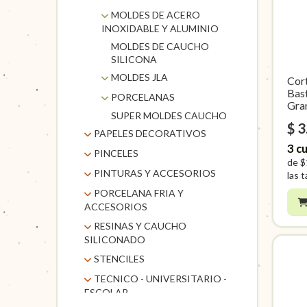
GRAFITO
4X4
ACCESORIOS PARA
VENECITAS
MOLDES JABONES
MOLDES DE ACERO
STAEDTLER
RESINAS
PORTARRETRATOS
INOXIDABLE Y ALUMINIO
VENECITAS
MOLDES
MARCADORES
6X6
ANILINAS
TRANSPARENTES
MOLDES DE CAUCHO
GUIAS Y SOPORTES
STAEDTLER-UNI
SILUETAS
CINTAS E HILOS
SILICONA
MOLDES VELAS
MOLDES VELAS Y
TORNEADOS DE
CUTTER - PLACAS
JABONES
MOLDES JLA
Cor
MADERA
DE CORTE
Bas
MOLDES
PORCELANAS
IMANES
Gra
MOLDES DE PLASTICO
SUPER MOLDES CAUCHO
ACEESORIOS PARA
LIJAS
$ 3
MOLDES LINEA MI
PORCELANAS
PAPELES DECORATIVOS
MACETAS DE
MOLD
3
cu
CEMENTO
DECOUPAGE CROMI
PINCELES
MOLDES PVC
de
$
MACETAS Y BALDES
LAMINAS DECORATIVAS
PINTURAS Y ACCESORIOS
PINCELES CASAN
las t
MAQUINAS PARA
PAPEL AUTOADHESIVO-
LAMINAS EQ ARTE
PINCELES EQ ARTE
PINCELES CASAN
PORCELANA FRIA Y
ART-MATE
RELOJ
MULTIFUNCION
PAPELES BATIK
CERDA
ACCESORIOS
PINCELES PLANTEC
PALITOS HELADOS Y
BLOCKS
ARTIFIX
PAPELES DE ORIGAMI
PINCELES HOBBY
BROCHETTES
RESINAS Y CAUCHO
COLORANTES Y
ABANICO CERDA
CAJAS DE MADERA
PINCELES TIGRE Y
ACCESORIOS
LAMINAS DECORATIVAS
PAPELES Y SOBRES
PINCELES PARA
PIZARRAS
SILICONADO
ACCESORIOS PARA
BLANCA
GIORGIONE
CAJAS DE MADERA
ARTIFIX
PORCELANA
LAMINAS DE
PORCELANA
LOUVRE y LEFRANC
CARTULINAS
PAPELES y SOBRES
PLACAS CORCHOS
CAUCHO SILICONADO
ABANICO FIBRA
CON ATRIL
STENCILES
PORTAPINCELES Y
PINCELES
BETUN DE JUDEA
SUBLIMAR
ESTAMPADAS
PINCELES
ESPECIALES
PARA MOLDES
SINTETICA DORADA
ACEESORIOS PARA
LEFRANC &
PORCELANAS
POLVO NACAR Y
PINTURAS ACUAREL
MALETINES
GIORGIONE
CAJAS PLASTICAS
STENCILES EQ
DORADO A LA HOJA
TECNICO - UNIVERSITARIO -
SINTETICOS Y
PAPELES
PORCELANAS
BOURGEOIS
GIBRE
ANOTADORES
BISELADO CERDA
PINTURAS EQ ARTE
RESINAS
PINCELES TIGRE
HERRAMIENTAS DE
PORCELANAS
ACCESORIOS
ESCOLAR
PINTURAS ALBA
NATURAL
STENCILES MIL ARTE
GOMA LACA
METALICOS
BLANCA
ALAMBRE
SET ARTE
SOPORTES PARA
BLOCKS PAPER
PRECISION
ACUAREL
LACA VITRAL AL
PINCELETAS CHINAS
ACCESORIOS PARA