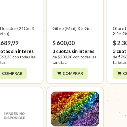
l Dorador (21Cm X
Gibre (Mini) X 5 Grs
Gibre 
etro)
X 15 G
.689,99
$ 600,00
$ 2.3
otas sin interés
3
cuotas sin interés
3
cuot
563,33
con todas las
de
$200,00
con todas las
de
$766
tas.
tarjetas.
tarjetas
COMPRAR
COMPRAR
C