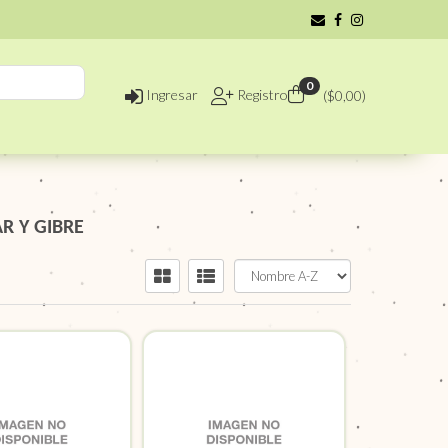
0
Ingresar
Registro
($
0,00
)
R Y GIBRE