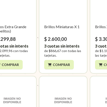
los Extra Grande
Brillos Miniaturas X 1
Brillos
elitos)
.299,88
$ 2.600,00
$ 3.3
otas sin interés
3
cuotas sin interés
3
cuot
2.099,96
con todas
de
$866,67
con todas las
de
$1.1
arjetas.
tarjetas.
las tarj
COMPRAR
COMPRAR
C