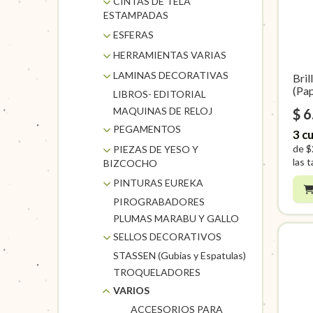
CINTAS DE TELA
ESTAMPADAS
CINTA FUN TAPE
ESFERAS
CINTAS TELA
MADERA
HERRAMIENTAS VARIAS
ESTAMPADA
TELGOPOR
HERRAMIENTAS DE
LAMINAS DECORATIVAS
Bril
LUREX
PRECISION
(Pap
LIBROS- EDITORIAL
TITINA
HERRAMIENTAS
MAQUINAS DE RELOJ
$ 6
METALICAS CADI
PEGAMENTOS
3
cu
OLFA CORTANTES
PISTOLAS Y
de
$
PIEZAS DE YESO Y
TIJERAS
SILICONAS
las t
BIZCOCHO
POXIPOL
BIZCOCHO CERAMICO
PINTURAS EUREKA
SUPRABOND
PIEZAS DE YESO
PIROGRABADORES
ACCESORIOS EUREKA
UHU
PLUMAS MARABU Y GALLO
ACRILICOS EUREKA
PASTELES EUREKA
SELLOS DECORATIVOS
STASSEN (Gubias y Espatulas)
SELLOS EQ CRAFT
TROQUELADORES
SELLOS PAMPA
VARIOS
ACCESORIOS PARA