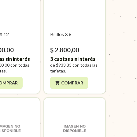
 X 12
Brillos X 8
00,00
$ 2.800,00
as sin interés
3
cuotas sin interés
00,00
con todas
de
$933,33
con todas las
etas.
tarjetas.
OMPRAR
COMPRAR