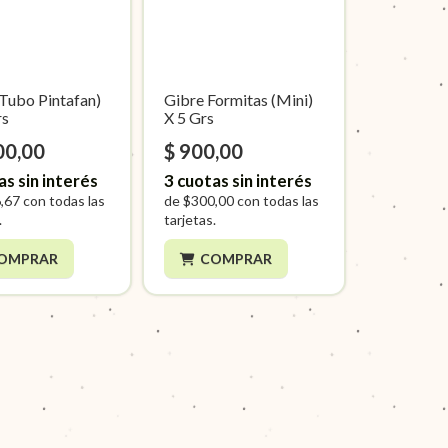
(Tubo Pintafan)
Gibre Formitas (Mini)
rs
X 5 Grs
00,00
$ 900,00
as sin interés
3
cuotas sin interés
,67
con todas las
de
$300,00
con todas las
.
tarjetas.
OMPRAR
COMPRAR