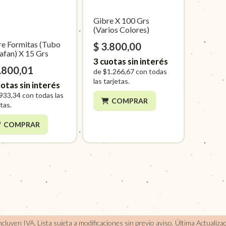
Gibre X 100 Grs
(Varios Colores)
re Formitas (Tubo
$ 3.800,00
afan) X 15 Grs
3
cuotas sin interés
.800,01
de
$1.266,67
con todas
las tarjetas.
otas sin interés
933,34
con todas las
COMPRAR
tas.
COMPRAR
incluyen IVA, Lista sujeta a modificaciones sin previo aviso.
Última Actualiza