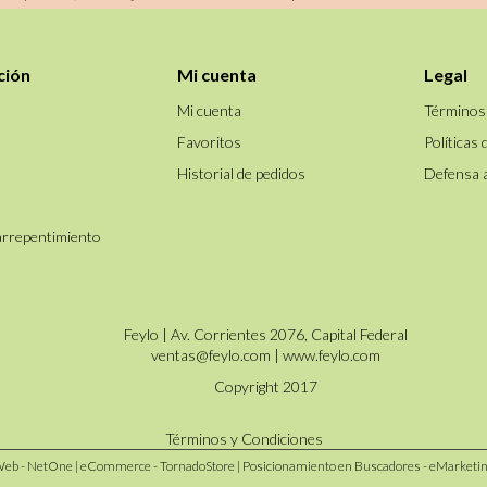
ción
Mi cuenta
Legal
Mi cuenta
Términos
Favoritos
Políticas 
Historial de pedidos
Defensa 
arrepentimiento
Feylo | Av. Corrientes 2076, Capital Federal
ventas@feylo.com
|
www.feylo.com
Copyright 2017
Términos y Condiciones
Web - NetOne
|
eCommerce - TornadoStore
|
Posicionamiento en Buscadores - eMarketi