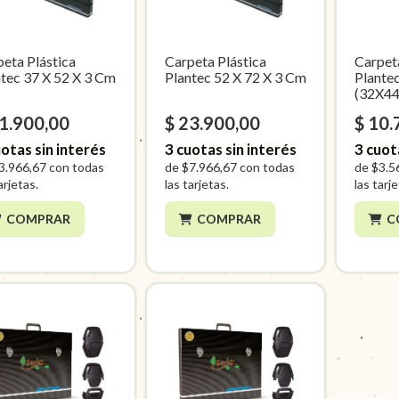
eta Plástica
Carpeta Plástica
Carpet
ntec 37 X 52 X 3 Cm
Plantec 52 X 72 X 3 Cm
Plante
(32X4
11.900,00
$ 23.900,00
$ 10.
otas sin interés
3
cuotas sin interés
3
cuot
3.966,67
con todas
de
$7.966,67
con todas
de
$3.5
arjetas.
las tarjetas.
las tarj
COMPRAR
COMPRAR
C