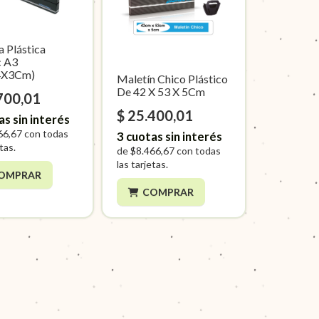
a Plástica
c A3
4X3Cm)
Maletín Chico Plástico
De 42 X 53 X 5Cm
700,01
$ 25.400,01
as sin interés
66,67
con todas
3
cuotas sin interés
etas.
de
$8.466,67
con todas
las tarjetas.
OMPRAR
COMPRAR