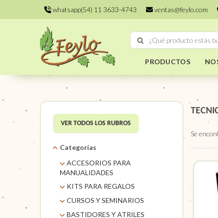
whatsapp(54) 11 3633-4743
ventas@feylo.com
PRODUCTOS
NO
TECNI
VER TODOS LOS RUBROS
Se encon
Categorías
ACCESORIOS PARA
MANUALIDADES
AROS DE MIMBRE
KITS PARA REGALOS
CARACOLES. FLORES Y
KITS
CURSOS Y SEMINARIOS
FRUTOS SECOS
TALLERES
BASTIDORES Y ATRILES