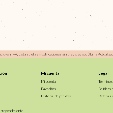
incluyen IVA, Lista sujeta a modificaciones sin previo aviso.
Última Actualiza
ción
Mi cuenta
Legal
Mi cuenta
Términos
Favoritos
Políticas 
Historial de pedidos
Defensa 
arrepentimiento