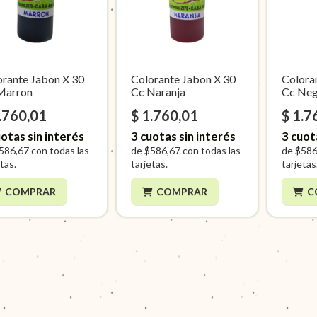
orante Jabon X 30
Colorante Jabon X 30
Colora
Marron
Cc Naranja
Cc Ne
.760,01
$ 1.760,01
$ 1.7
otas sin interés
3
cuotas sin interés
3
cuot
586,67
con todas las
de
$586,67
con todas las
de
$586
tas.
tarjetas.
tarjetas
COMPRAR
COMPRAR
C