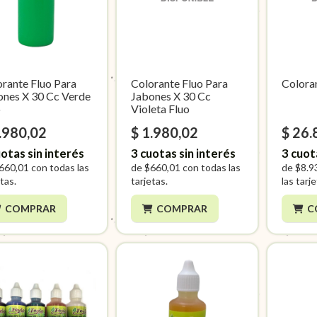
rante Fluo Para
Colorante Fluo Para
Coloran
ones X 30 Cc Verde
Jabones X 30 Cc
o
Violeta Fluo
.980,02
$ 1.980,02
$ 26.
otas sin interés
3
cuotas sin interés
3
cuot
660,01
con todas las
de
$660,01
con todas las
de
$8.9
tas.
tarjetas.
las tarj
COMPRAR
COMPRAR
C