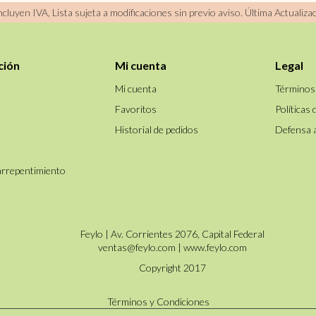
incluyen IVA, Lista sujeta a modificaciones sin previo aviso.
Última Actualiza
ción
Mi cuenta
Legal
Mi cuenta
Términos
Favoritos
Políticas 
Historial de pedidos
Defensa 
arrepentimiento
Feylo | Av. Corrientes 2076, Capital Federal
ventas@feylo.com
|
www.feylo.com
Copyright 2017
Términos y Condiciones