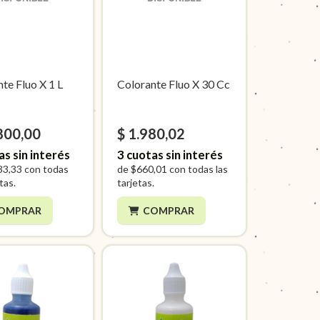
te Fluo X 1 L
Colorante Fluo X 30 Cc
800,00
$ 1.980,02
as sin interés
3
cuotas sin interés
33,33
con todas
de
$660,01
con todas las
etas.
tarjetas.
OMPRAR
COMPRAR