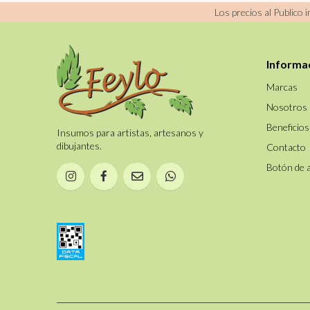
BLANCA
Los precios al Publico 
REDONDO PELO
MARTA IMITACION
REDONDO PELO
Informa
MARTA LEGITIMO
REDONDO PELO
Marcas
PONY PURO
Nosotros
TAPONADOR CERDA
CLARA
Beneficios
Insumos para artistas, artesanos y
dibujantes.
Contacto
Botón de 