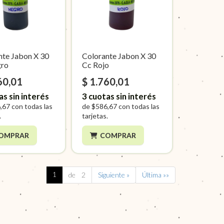
nte Jabon X 30
Colorante Jabon X 30
gro
Cc Rojo
60,01
$ 1.760,01
as sin interés
3
cuotas sin interés
,67
con todas las
de
$586,67
con todas las
.
tarjetas.
OMPRAR
COMPRAR
1
de 2
Siguiente »
Última »»