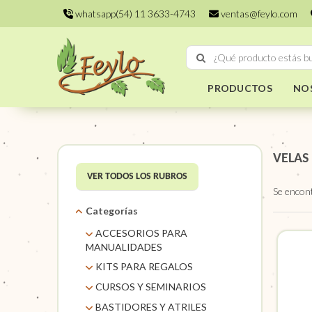
whatsapp(54) 11 3633-4743
ventas@feylo.com
PRODUCTOS
NO
VELAS
VER TODOS LOS RUBROS
Se encon
Categorías
ACCESORIOS PARA
MANUALIDADES
AROS DE MIMBRE
KITS PARA REGALOS
CARACOLES. FLORES Y
KITS
CURSOS Y SEMINARIOS
FRUTOS SECOS
TALLERES
BASTIDORES Y ATRILES