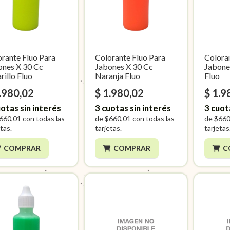
rante Fluo Para
Colorante Fluo Para
Colora
ones X 30 Cc
Jabones X 30 Cc
Jabone
illo Fluo
Naranja Fluo
Fluo
.980,02
$ 1.980,02
$ 1.9
otas sin interés
3
cuotas sin interés
3
cuot
660,01
con todas las
de
$660,01
con todas las
de
$660
tas.
tarjetas.
tarjetas
COMPRAR
COMPRAR
C