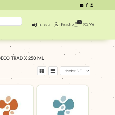
0
Ingresar
Registro
($
0,00
)
DECO TRAD X 250 ML