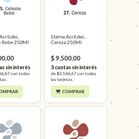
Acril.dec.
Eterna Acril.dec.
e Bebe 250Ml
Cereza 250Ml
00,00
$ 9.500,00
as sin interés
3
cuotas sin interés
66,67
con todas
de
$3.166,67
con todas
etas.
las tarjetas.
OMPRAR
COMPRAR