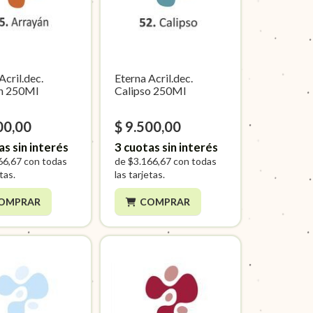
Acril.dec.
Eterna Acril.dec.
n 250Ml
Calipso 250Ml
00,00
$ 9.500,00
as sin interés
3
cuotas sin interés
66,67
con todas
de
$3.166,67
con todas
etas.
las tarjetas.
OMPRAR
COMPRAR