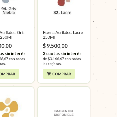
Acril.dec. Gris
Eterna Acril.dec. Lacre
 250Ml
250Ml
00,00
$ 9.500,00
as sin interés
3
cuotas sin interés
66,67
con todas
de
$3.166,67
con todas
etas.
las tarjetas.
OMPRAR
COMPRAR