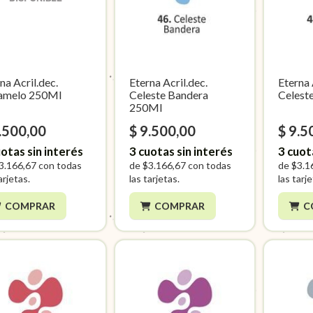
na Acril.dec.
Eterna Acril.dec.
Eterna 
amelo 250Ml
Celeste Bandera
Celest
250Ml
.500,00
$ 9.500,00
$ 9.5
otas sin interés
3
cuotas sin interés
3
cuot
3.166,67
con todas
de
$3.166,67
con todas
de
$3.1
arjetas.
las tarjetas.
las tarj
COMPRAR
COMPRAR
C