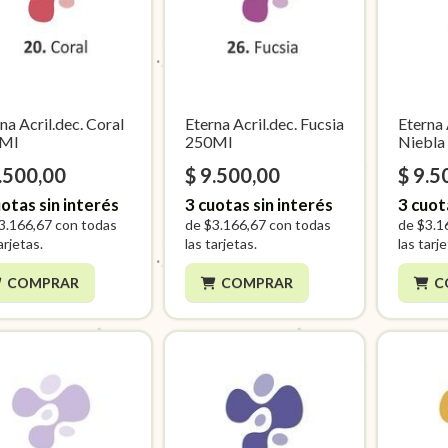
na Acril.dec. Coral
Eterna Acril.dec. Fucsia
Eterna 
Ml
250Ml
Niebla
.500,00
$ 9.500,00
$ 9.5
otas sin interés
3
cuotas sin interés
3
cuot
3.166,67
con todas
de
$3.166,67
con todas
de
$3.1
arjetas.
las tarjetas.
las tarj
COMPRAR
COMPRAR
C