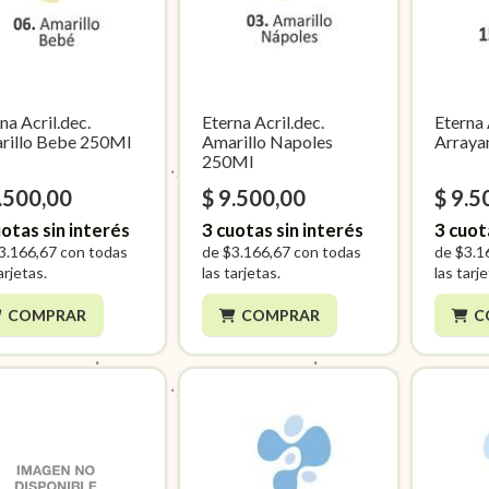
na Acril.dec.
Eterna Acril.dec.
Eterna 
rillo Bebe 250Ml
Amarillo Napoles
Arraya
250Ml
.500,00
$ 9.500,00
$ 9.5
otas sin interés
3
cuotas sin interés
3
cuot
3.166,67
con todas
de
$3.166,67
con todas
de
$3.1
arjetas.
las tarjetas.
las tarj
COMPRAR
COMPRAR
C