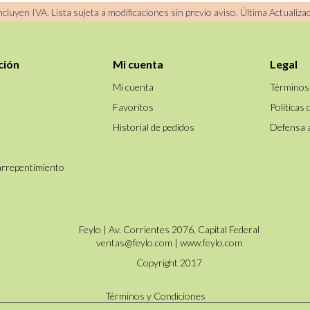
incluyen IVA, Lista sujeta a modificaciones sin previo aviso.
Última Actualiza
ción
Mi cuenta
Legal
Mi cuenta
Términos
Favoritos
Políticas 
Historial de pedidos
Defensa 
arrepentimiento
Feylo | Av. Corrientes 2076, Capital Federal
ventas@feylo.com
|
www.feylo.com
Copyright 2017
Términos y Condiciones