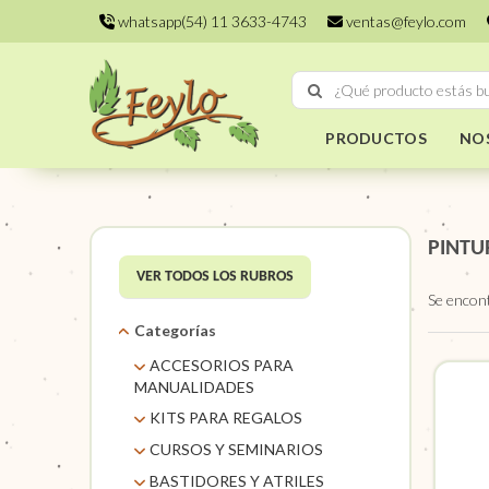
whatsapp(54) 11 3633-4743
ventas@feylo.com
PRODUCTOS
NO
PINTU
VER TODOS LOS RUBROS
Se encon
Categorías
ACCESORIOS PARA
MANUALIDADES
AROS DE MIMBRE
KITS PARA REGALOS
CARACOLES. FLORES Y
KITS
CURSOS Y SEMINARIOS
FRUTOS SECOS
TALLERES
BASTIDORES Y ATRILES