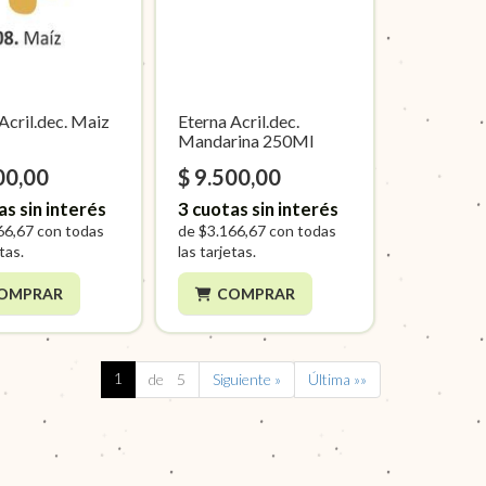
Acril.dec. Maiz
Eterna Acril.dec.
Mandarina 250Ml
00,00
$ 9.500,00
as sin interés
3
cuotas sin interés
66,67
con todas
de
$3.166,67
con todas
etas.
las tarjetas.
OMPRAR
COMPRAR
1
de 5
Siguiente »
Última »»