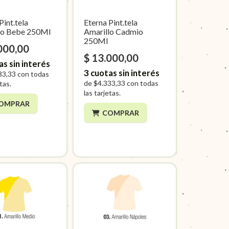
Pint.tela
Eterna Pint.tela
lo Bebe 250Ml
Amarillo Cadmio
250Ml
000,00
$ 13.000,00
as sin interés
3
cuotas sin interés
33,33
con todas
de
$4.333,33
con todas
etas.
las tarjetas.
OMPRAR
COMPRAR