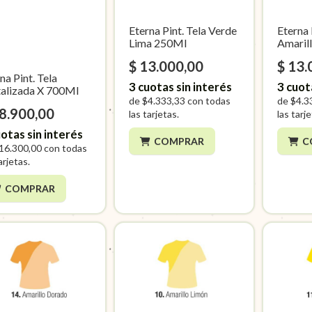
Eterna Pint. Tela Verde
Eterna 
Lima 250Ml
Amaril
$ 13.000,00
$ 13.
na Pint. Tela
3
cuotas sin interés
3
cuot
alizada X 700Ml
de
$4.333,33
con todas
de
$4.3
48.900,00
las tarjetas.
las tarj
otas sin interés
COMPRAR
C
16.300,00
con todas
arjetas.
COMPRAR