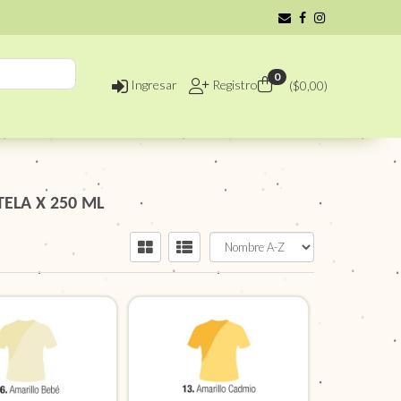
0
Ingresar
Registro
($
0,00
)
TELA X 250 ML