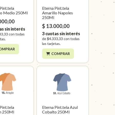
Pint.tela
Eterna Pint.tela
lo Medio 250Ml
Amarillo Napoles
250Ml
000,00
$ 13.000,00
as sin interés
3
cuotas sin interés
33,33
con todas
de
$4.333,33
con todas
etas.
las tarjetas.
OMPRAR
COMPRAR
Pint.tela
Eterna Pint.tela Azul
n 250Ml
Cobalto 250Ml