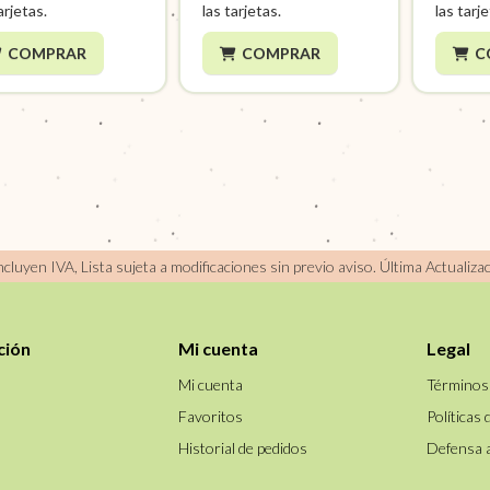
arjetas.
las tarjetas.
las tarj
COMPRAR
COMPRAR
C
incluyen IVA, Lista sujeta a modificaciones sin previo aviso.
Última Actualiza
ción
Mi cuenta
Legal
Mi cuenta
Términos
Favoritos
Políticas 
Historial de pedidos
Defensa 