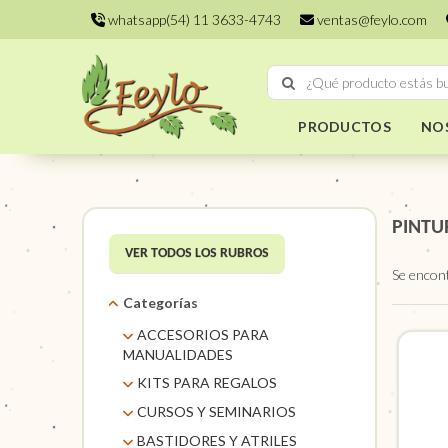
whatsapp(54) 11 3633-4743
ventas@feylo.com
PRODUCTOS
NO
PINTU
VER TODOS LOS RUBROS
Se encon
Categorías
ACCESORIOS PARA
MANUALIDADES
AROS DE MIMBRE
KITS PARA REGALOS
CARACOLES. FLORES Y
KITS
CURSOS Y SEMINARIOS
FRUTOS SECOS
TALLERES
BASTIDORES Y ATRILES